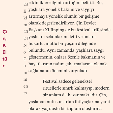
etkinliklere ilginin arttığını belirtti. Bu,
23
yaşlılara yönelik bakımı ve saygıyı
E
artırmaya yönelik olumlu bir gelişme
ki
olarak değerlendiriliyor. Çin Devlet
m
Başkanı Xi Jinping de bu festival arifesinde
Çi
20
yaşlılara selamlarını iletti ve onlara
n
,
24
huzurlu, mutlu bir yaşam dileğinde
K
N
bulundu. Aynı zamanda, yaşlılara saygı
ül
o
göstermenin, onlara özenle bakmanın ve
tü
C
hayatlarının tadını çıkarmalarına olanak
r
o
sağlamanın önemini vurguladı.
m
m
Festival sadece geleneksel
en
ritüellerle sınırlı kalmayıp, modern
ts
bir anlam da kazanmaktadır. Çin,
yaşlanan nüfusun artan ihtiyaçlarına yanıt
olarak yaş dostu bir toplum oluşturma