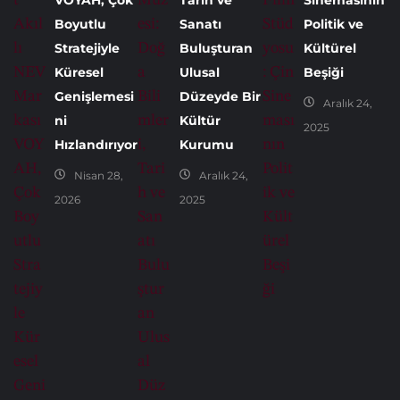
VOYAH, Çok
Tarih ve
Sinemasının
Boyutlu
Sanatı
Politik ve
Stratejiyle
Buluşturan
Kültürel
Küresel
Ulusal
Beşiği
Genişlemesi
Düzeyde Bir
Aralık 24,
ni
Kültür
2025
Hızlandırıyor
Kurumu
Nisan 28,
Aralık 24,
2026
2025