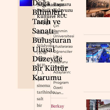
Doğa
Başvuru
Sinemasının
Kılavuzu
Politik ve
Bilimleri,
– RUC
Kültürel
Tarih ve
Beşiği
Çin
Sanatı
Renmin
Changchun
Üniversitesi
Buluşturan
Film
–
Stüdyosu
Uluslararası
Ulusal
Öğrenciler
(长春
İçin I.
Düzeyde
电影
Başvuru
制片
Bir Kültür
Koşulları
Adayların:
厂),
Kurumu
II.
Çin
Program
sinema
Özeti
tarihinde
Alan...
salt
bir
Berkay