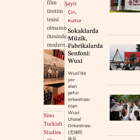
film
Şayir
üretim
Çin
,
tesisi
Kültür
olmanın
Sokaklarda
ötesinde,
Müzik,
modern...
Fabrikalarda
Senfoni:
Wuxi
Wuxi’de
yer
alan
şehir
orkestrası
olan
Wuxi
Sino
Ulusal
Turkish
Orkestrası
(无锡民
Studies
族乐