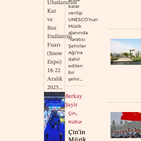
Uluslararası
karar
Kar
verilip
ve
UNESCO’nun
Müzik
Buz
alanında
Endüstrisi
‘Yaratıcı
Fuarı
Şehirler
Ağı’na
(Snow
dahil
Expo)
edilen
18-22
bir
Aralık
şehir...
2025...
Berkay
Şayir
Çin
,
Kültür
Çin’in
Müzik