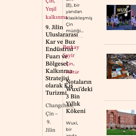
Çin
,
团), bir
Yeşil
yandan
kalkınma
klasikleşmiş
Çin
9. Jilin
müziği...
Uluslararası
Kar ve Buz
Berkay
Endüstrisi
Şayir
Fuarı ve
Bölgesel
Çin
,
Kalkınma
Kültür
Stratejisi
Notaların
olarak Kış
Wuxi’deki
Turizmi
3 Bin
Yıllık
Changchun,
Kökeni
Çin –
9.
Wuxi,
bir
Jilin
anda