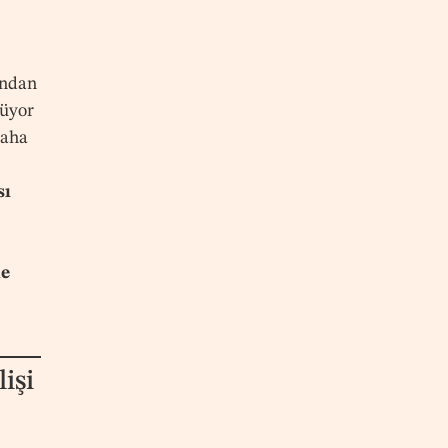
ından
şüyor
daha
sı
de
işi