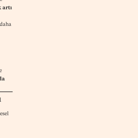
 artı
daha
e
da
ı
esel