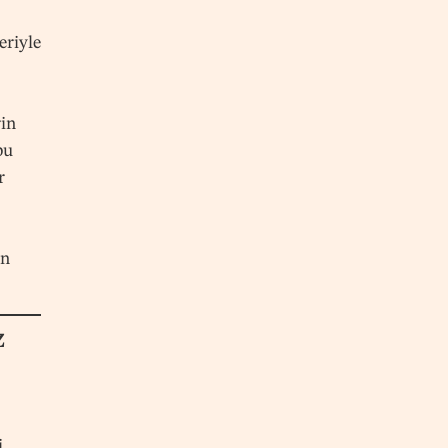
eriyle
in
bu
r
an
z
.