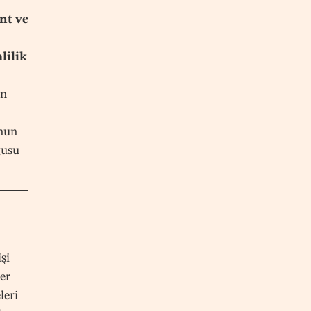
ant ve
lilik
un
nun
gusu
şi
ler
leri