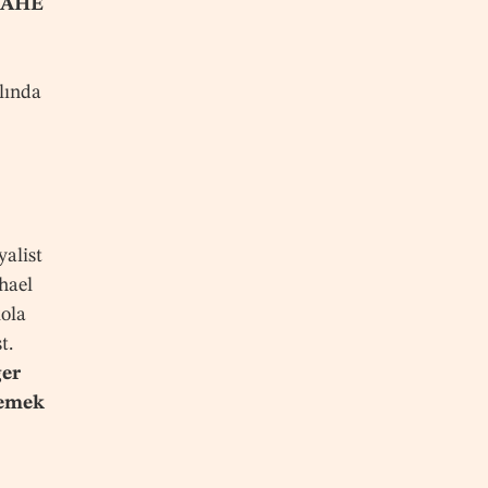
AHE
ılında
yalist
chael
kola
t.
ğer
 emek