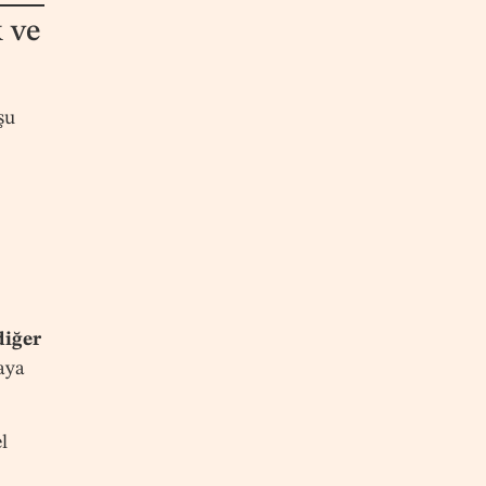
 ve
şu
diğer
aya
l