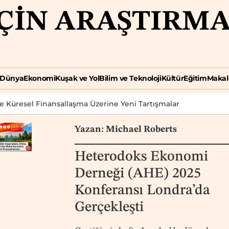
ÇIN ARAŞTIRM
ya
Ekonomi
Kuşak ve Yol
Bilim ve Teknoloji
Kültür
Eğitim
Makale
Ha
Dünya
Ekonomi
Kuşak ve Yol
Bilim ve Teknoloji
Kültür
Eğitim
Makal
e Küresel Finansallaşma Üzerine Yeni Tartışmalar
Yazan: Michael Roberts
Heterodoks Ekonomi
Derneği (AHE) 2025
Konferansı Londra’da
Gerçekleşti