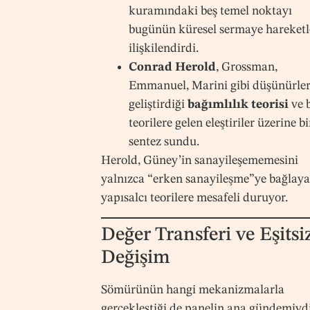
kuramındaki beş temel noktayı
bugünün küresel sermaye hareketl
ilişkilendirdi.
Conrad Herold
, Grossman,
Emmanuel, Marini gibi düşünürler
geliştirdiği
bağımlılık teorisi
ve 
teorilere gelen eleştiriler üzerine bi
sentez sundu.
Herold, Güney’in sanayileşememesini
yalnızca “erken sanayileşme”ye bağlay
yapısalcı teorilere mesafeli duruyor.
Değer Transferi ve Eşitsi
Değişim
Sömürünün hangi mekanizmalarla
gerçekleştiği de panelin ana gündemiydi