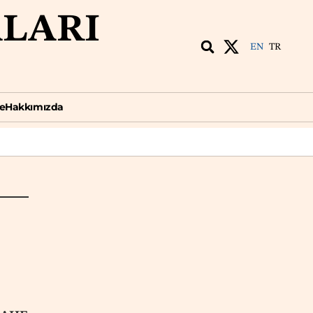
ALARI
EN
TR
kkımızda
EN
TR
e
Hakkımızda