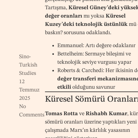
Tartışma,
Küresel Güney’deki yüksek
değer oranları
mı yoksa
Küresel
Kuzey’deki teknolojik üstünlük
mü 
baskın? sorusuna odaklandı.
Emmanuel: Artı değere odaklanır
Bettelheim: Sermaye bileşimi ve
Sino-
teknolojik seviye vurgusu yapar
Turkish
Roberts & Carchedi: Her ikisinin d
Studies
değer transferi mekanizmasın
12
etkili
olduğunu savunur
Temmuz
Küresel Sömürü Oranlar
2025
No
Tomas Rotta
ve
Rishabh Kumar
, kür
Comments
sömürü oranları üzerine yaptıkları yeni
çalışmada Marx’ın kârlılık yasasının