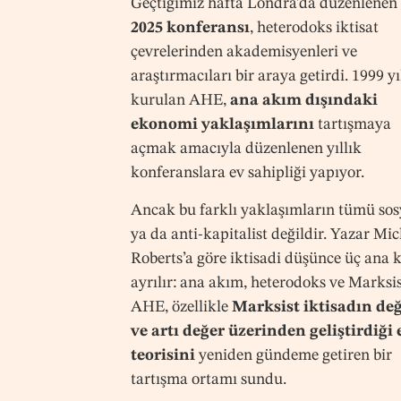
Geçtiğimiz hafta Londra’da düzenlenen
2025 konferansı
, heterodoks iktisat
çevrelerinden akademisyenleri ve
araştırmacıları bir araya getirdi. 1999 y
kurulan AHE,
ana akım dışındaki
ekonomi yaklaşımlarını
tartışmaya
açmak amacıyla düzenlenen yıllık
konferanslara ev sahipliği yapıyor.
Ancak bu farklı yaklaşımların tümü sos
ya da anti-kapitalist değildir. Yazar Mi
Roberts’a göre iktisadi düşünce üç ana 
ayrılır: ana akım, heterodoks ve Marksis
AHE, özellikle
Marksist iktisadın de
ve artı değer üzerinden geliştirdiği
teorisini
yeniden gündeme getiren bir
tartışma ortamı sundu.