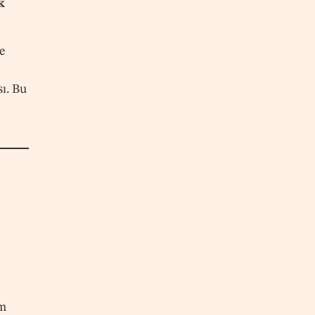
k
e
ı. Bu
zm