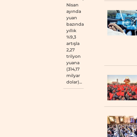
Nisan
ayında
yuan
bazında
yıllık
%9,3
artışla
2,27
trilyon
yuana
(314,17
milyar
dolar)...