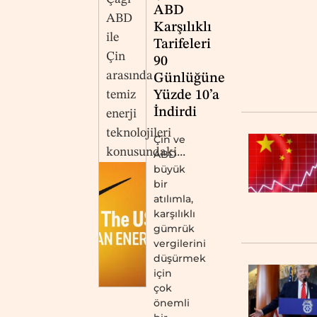
ABD
ABD
Karşılıklı
ile
Tarifeleri
Çin
90
arasında
Günlüğüne
temiz
Yüzde 10’a
İndirdi
enerji
teknolojileri
Çin ve
konusundaki...
ABD
büyük
bir
atılımla,
karşılıklı
gümrük
vergilerini
düşürmek
için
çok
önemli