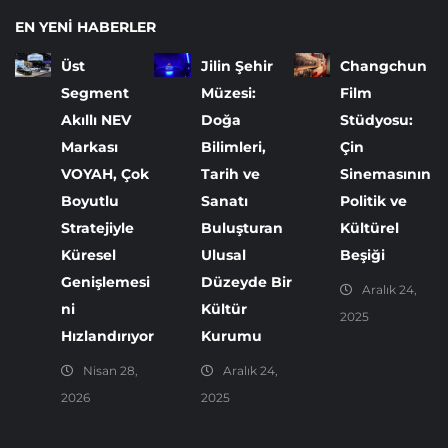
EN YENI HABERLER
Üst
Jilin Şehir
Changchun
Segment
Müzesi:
Film
Akıllı NEV
Doğa
Stüdyosu:
Markası
Bilimleri,
Çin
VOYAH, Çok
Tarih ve
Sinemasının
Boyutlu
Sanatı
Politik ve
Stratejiyle
Buluşturan
Kültürel
Küresel
Ulusal
Beşiği
Genişlemesi
Düzeyde Bir
Aralık 24,
ni
Kültür
2025
Hızlandırıyor
Kurumu
Nisan 28,
Aralık 24,
2026
2025