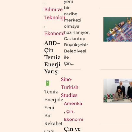
yeni
,
bir
Bilim ve
cazibe
Teknoloji
merkezi
,
olmaya
hazırlanıyor.
Ekonomi
Gaziantep
ABD–
Büyükşehir
Çin
Belediyesi
ile
Temiz
Çin...
Enerji
Yarışı
Sino-
Turkish
Temiz
Studies
Enerjide
Amerika
Yeni
,
Çin
,
Bir
Ekonomi
Rekabet
Çin ve
Çağı