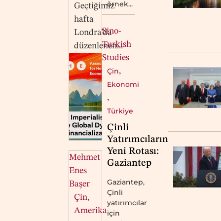
örnek...
Geçtiğimiz
hafta
Sino-
Londra’da
Turkish
düzenlenen...
Studies
Çin
,
Ekonomi
,
Türkiye
Çinli
Yatırımcıların
Yeni Rotası:
Mehmet
Gaziantep
Enes
Gaziantep,
Başer
Çinli
Çin
,
yatırımcılar
Amerika
için