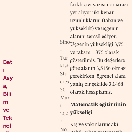
farklı çivi yazısı numarası
yer alıyor: iki kenar
uzunluklarını (taban ve
yükseklik) ve üçgenin
alanını temsil ediyor.
Sino
Üçgenin yüksekliği 3,75
-
ve tabanı 1,875 olarak
Tur
gösterilmiş. Bu değerlere
Bat
kish
göre alanın 3,5156 olması
ı
Stu
gerekirken, öğrenci alanı
Asy
dies
yanlış bir şekilde 3,1468
a
,
30
olarak hesaplamış.
Bili
Mar
m
Matematik eğitiminin
t
ve
yükselişi
202
Tek
5
Kiş ve yakınlarındaki
nol
No