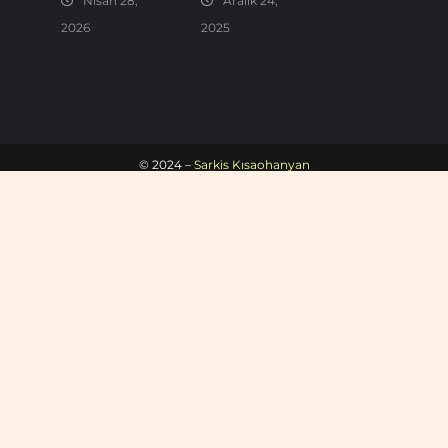
Nisan 28,
Aralık 24,
2026
2025
© 2024 –
Sarkis Kısaohanyan