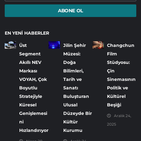
ABONE OL
EN YENI HABERLER
Üst
Jilin Şehir
Changchun
Segment
Müzesi:
Film
Akıllı NEV
Doğa
Stüdyosu:
Markası
Bilimleri,
Çin
VOYAH, Çok
Tarih ve
Sinemasının
Boyutlu
Sanatı
Politik ve
Stratejiyle
Buluşturan
Kültürel
Küresel
Ulusal
Beşiği
Genişlemesi
Düzeyde Bir
Aralık 24,
ni
Kültür
2025
Hızlandırıyor
Kurumu