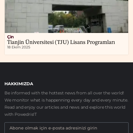
Çin
Tianjin Üniversitesi (TJU) Lisans Programları
18 Ekim 2025
HAKKIMIZDA
Be informed with the hottest news from all over the world!
We monitor what is happenning every day and every minute.
Read and enjoy our articles and news and explore this world
with Powedris!T