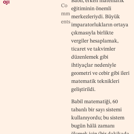
Babil, erken matematik
oji
Co
eğitiminin önemli
mm
merkezleriydi. Büyük
ents
imparatorlukların ortaya
çıkmasıyla birlikte
vergiler hesaplamak,
ticaret ve takvimler
düzenlemek gibi
ihtiyaçlar nedeniyle
geometri ve cebir gibi ileri
matematik teknikleri
geliştirildi.
Babil matematiği, 60
tabanlı bir sayı sistemi
kullanıyordu; bu sistem
bugün hâlâ zamanı