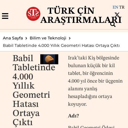
EN
TR
TÜRK ÇIN
ARAŞTIRMALARI
Ana Sayfa
Bilim ve Teknoloji
Babil Tabletinde 4.000 Yıllık Geometri Hatası Ortaya Çıktı
Babil
Irak’taki Kiş bölgesinde
bulunan küçük bir kil
Tabletinde
tablet, bir öğrencinin
4.000
4.000 yıl önce bir üçgenin
Yıllık
alanını yanlış
Geometri
hesapladığını ortaya
Hatası
koyuyor.
Ortaya
Adı?
Çıktı
Babil Geometri Ödevi.