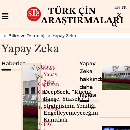
EN
TR
TÜRK ÇIN
ARAŞTIRMALARI
Bilim ve Teknoloji
Yapay Zeka
Yapay Zeka
Haberler
Yapay
Editör
Setenay
Zeka
Yapay
Su
hakkında
Zeka
Çağlayan
daha
DeepSeek, “Küçük
Çin
,
fazlası
Bahçe, Yüksek Çit”
Bilim ve
Stratejisinin Yeniliği
Teknoloji
Engelleyemeyeceğini
,
Kanıtladı
Yapay