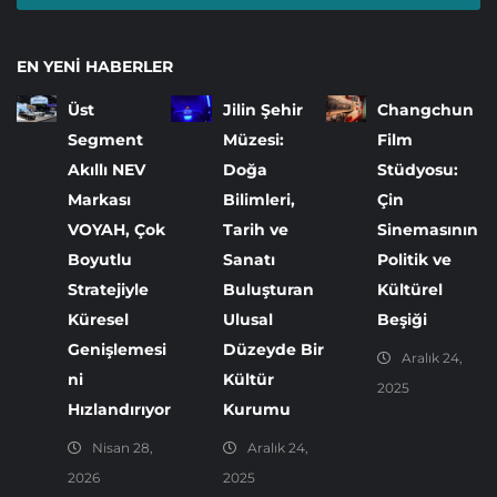
EN YENI HABERLER
Üst
Jilin Şehir
Changchun
Segment
Müzesi:
Film
Akıllı NEV
Doğa
Stüdyosu:
Markası
Bilimleri,
Çin
VOYAH, Çok
Tarih ve
Sinemasının
Boyutlu
Sanatı
Politik ve
Stratejiyle
Buluşturan
Kültürel
Küresel
Ulusal
Beşiği
Genişlemesi
Düzeyde Bir
Aralık 24,
ni
Kültür
2025
Hızlandırıyor
Kurumu
Nisan 28,
Aralık 24,
2026
2025