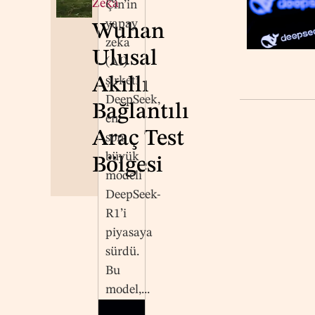
Zeka
Çin’in
yapay
Wuhan
zeka
Ulusal
(AI)
Akıllı
şirketi
DeepSeek,
Bağlantılı
en
Araç Test
son
büyük
Bölgesi
modeli
DeepSeek-
R1’i
piyasaya
sürdü.
Bu
model,...