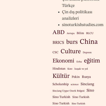
Türkçe
Çin dış politikası
analizleri
sinoturkishstudies.com
ABD
Bilim
BLCU
Avrupa
China
burs
BRICS
Culture
CSC
Deprem
eğitim
Ekonomi
Erhu
Hindistan
Kore
kuşak ve yol
Kültür
Pekin
Rusya
Sinciang
Scholarship
science
Sino
Sinciang Uygur Ozerk Bolgesi
Sino Turkish
Sino Turkish
Sino Turkish
Sino Turkish