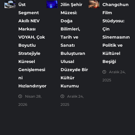
Üst
Jilin Şehir
Changchun
Segment
Müzesi:
Film
Akıllı NEV
Doğa
Stüdyosu:
Markası
Bilimleri,
Çin
VOYAH, Çok
Tarih ve
Sinemasının
Boyutlu
Sanatı
Politik ve
Stratejiyle
Buluşturan
Kültürel
Küresel
Ulusal
Beşiği
Genişlemesi
Düzeyde Bir
Aralık 24,
ni
Kültür
2025
Hızlandırıyor
Kurumu
Nisan 28,
Aralık 24,
2026
2025