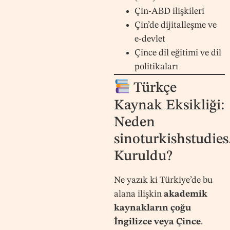
Çin-ABD ilişkileri
Çin’de dijitalleşme ve
e-devlet
Çince dil eğitimi ve dil
politikaları
Türkçe
Kaynak Eksikliği:
Neden
sinoturkishstudie
Kuruldu?
Ne yazık ki Türkiye’de bu
alana ilişkin
akademik
kaynakların çoğu
İngilizce veya Çince
.