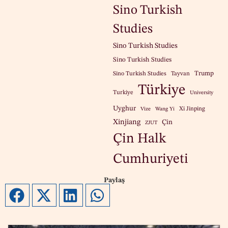
Sino Turkish
Studies
Sino Turkish Studies
Sino Turkish Studies
Trump
Sino Turkish Studies
Tayvan
Türkiye
Turkiye
University
Uyghur
Xi Jinping
Vize
Wang Yi
Xinjiang
Çin
ZJUT
Çin Halk
Cumhuriyeti
Paylaş