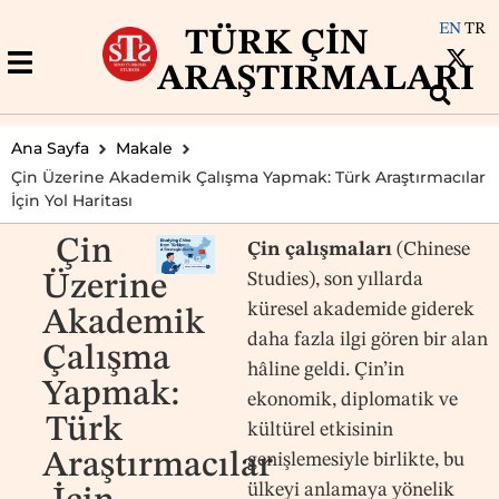
EN
TR
TÜRK ÇIN
ARAŞTIRMALARI
Ana Sayfa
Makale
Çin Üzerine Akademik Çalışma Yapmak: Türk Araştırmacılar
İçin Yol Haritası
Çin
Çin çalışmaları
(Chinese
Studies), son yıllarda
Üzerine
küresel akademide giderek
Akademik
daha fazla ilgi gören bir alan
Çalışma
hâline geldi. Çin’in
Yapmak:
ekonomik, diplomatik ve
Türk
kültürel etkisinin
Araştırmacılar
genişlemesiyle birlikte, bu
ülkeyi anlamaya yönelik