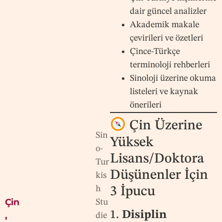
dair güncel analizler
Akademik makale
çevirileri ve özetleri
Çince-Türkçe
terminoloji rehberleri
Sinoloji üzerine okuma
listeleri ve kaynak
önerileri
Çin Üzerine
Sin
Yüksek
o-
Lisans/Doktora
Tur
Düşünenler İçin
kis
h
3 İpucu
Çin
Stu
1.
Disiplin
,
die