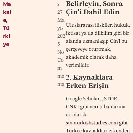
Belirleyin, Sonra
Ma
s
Çin’i Dahil Edin
kal
27
e
,
Ma
Uluslararası ilişkiler, hukuk,
Tü
yıs
iktisat ya da dilbilim gibi bir
rki
202
alanda uzmanlaşıp Çin’i bu
ye
5
çerçeveye oturtmak,
No
akademik olarak daha
Co
verimlidir.
m
me
2.
Kaynaklara
nts
Erken Erişin
Google Scholar, JSTOR,
CNKI gibi veri tabanlarına
ek olarak
sinoturkishstudies.com
gibi
Türkçe kaynakları erkenden