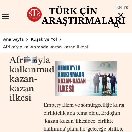
EN
TR
TÜRK ÇIN
ARAŞTIRMALARI
Ana Sayfa
Kuşak ve Yol
Afrika’yla kalkınmada kazan-kazan ilkesi
Afrika’yla
kalkınmada
kazan-
kazan
ilkesi
Emperyalizm ve sömürgeciliğe karşı
birliktelik ana tema oldu, Erdoğan
‘kazan-kazan’ ilkesince ‘birlikte
kalkınma’ planı ile ‘geleceğe birlikte