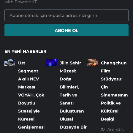
with Powedris!T
ABONE OL
EN YENI HABERLER
Üst
Jilin Şehir
Changchun
Segment
Müzesi:
Film
Akıllı NEV
Doğa
Stüdyosu:
Markası
Bilimleri,
Çin
VOYAH, Çok
Tarih ve
Sinemasının
Boyutlu
Sanatı
Politik ve
Stratejiyle
Buluşturan
Kültürel
Küresel
Ulusal
Beşiği
Genişlemesi
Düzeyde Bir
Aralık 24,