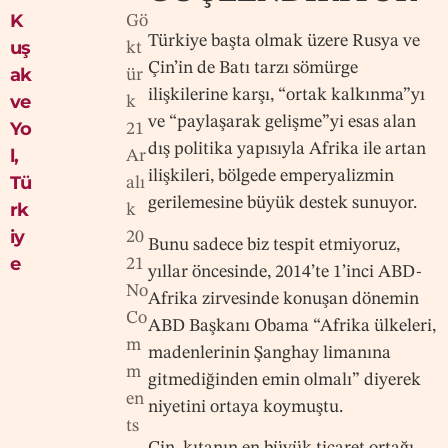
K
Gö
Türkiye başta olmak üzere Rusya ve
uş
kt
Çin’in de Batı tarzı sömürge
ak
ür
ilişkilerine karşı, “ortak kalkınma”yı
ve
k
ve “paylaşarak gelişme”yi esas alan
Yo
21
dış politika yapısıyla Afrika ile artan
l
,
Ar
ilişkileri, bölgede emperyalizmin
Tü
alı
gerilemesine büyük destek sunuyor.
rk
k
iy
20
Bunu sadece biz tespit etmiyoruz,
e
21
yıllar öncesinde, 2014’te 1’inci ABD-
No
Afrika zirvesinde konuşan dönemin
Co
ABD Başkanı Obama “Afrika ülkeleri,
m
madenlerinin Şanghay limanına
m
gitmediğinden emin olmalı” diyerek
en
niyetini ortaya koymuştu.
ts