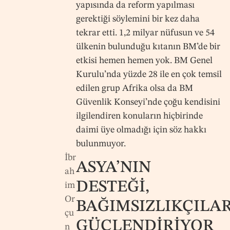
yapısında da reform yapılması
gerektiği söylemini bir kez daha
tekrar etti. 1,2 milyar nüfusun ve 54
ülkenin bulunduğu kıtanın BM’de bir
etkisi hemen hemen yok. BM Genel
Kurulu’nda yüzde 28 ile en çok temsil
edilen grup Afrika olsa da BM
Güvenlik Konseyi’nde çoğu kendisini
ilgilendiren konuların hiçbirinde
daimi üye olmadığı için söz hakkı
bulunmuyor.
İbr
ASYA’NIN
ah
DESTEĞİ,
im
Or
BAĞIMSIZLIKÇILAR
çu
GÜÇLENDİRİYOR
n