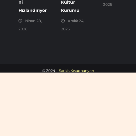
ni
Kültür
2025
Hızlandırıyor
Kurumu
Nisan 28,
Aralık 24,
2026
2025
© 2024 –
Sarkis Kısaohanyan