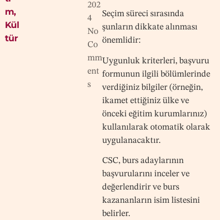
202
m
,
Seçim süreci sırasında
4
Kül
şunların dikkate alınması
No
tür
önemlidir:
Co
mm
Uygunluk kriterleri, başvuru
ent
formunun ilgili bölümlerinde
s
verdiğiniz bilgiler (örneğin,
ikamet ettiğiniz ülke ve
önceki eğitim kurumlarınız)
kullanılarak otomatik olarak
uygulanacaktır.
CSC, burs adaylarının
başvurularını inceler ve
değerlendirir ve burs
kazananların isim listesini
belirler.