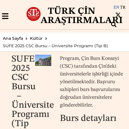
EN
TR
TÜRK ÇIN
ARAŞTIRMALARI
Ana Sayfa
Kültür
SUFE 2025 CSC Bursu – Üniversite Programı (Tip B)
SUFE
Program, Çin Burs Konseyi
(CSC) tarafından Çin’deki
2025
üniversitelerle işbirliği içinde
CSC
yönetilmektedir. Başvuru
Bursu
sahipleri burs başvurularını
–
doğrudan üniversitelere
Üniversite
gönderebilirler.
Programı
Burs detayları
(Tip