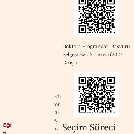
Doktora Programları Başvuru
Belgesi Evrak Listesi (2025
Girişi)
Edi
tör
20
Ara
Eği
Seçim Süreci
lık
ti