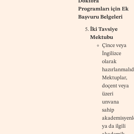
Doktora
Programları için Ek
Başvuru Belgeleri
İki Tavsiye
Mektubu
Çince veya
İngilizce
olarak
hazırlanmalıdı
Mektuplar,
doçent veya
üzeri
unvana
sahip
akademisyenl
ya da ilgili