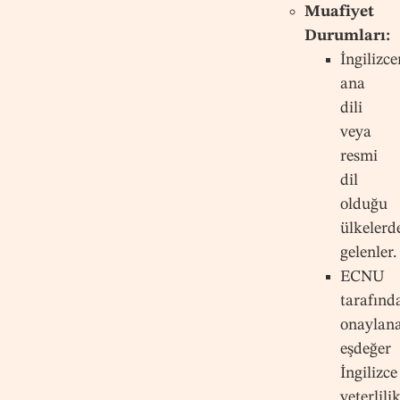
Muafiyet
Durumları:
İngilizce
ana
dili
veya
resmi
dil
olduğu
ülkelerd
gelenler.
ECNU
tarafınd
onaylan
eşdeğer
İngilizce
yeterlili