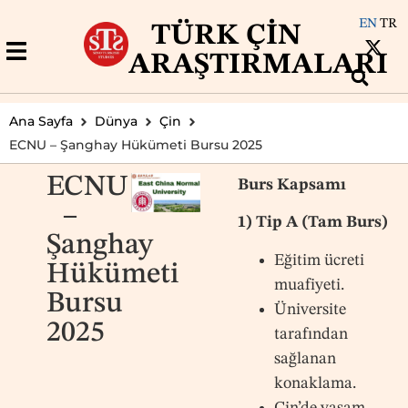
EN
TR
TÜRK ÇIN
ARAŞTIRMALARI
Ana Sayfa
Dünya
Çin
ECNU – Şanghay Hükümeti Bursu 2025
ECNU
Burs Kapsamı
–
1) Tip A (Tam Burs)
Şanghay
Eğitim ücreti
Hükümeti
muafiyeti.
Bursu
Üniversite
2025
tarafından
sağlanan
konaklama.
Çin’de yaşam