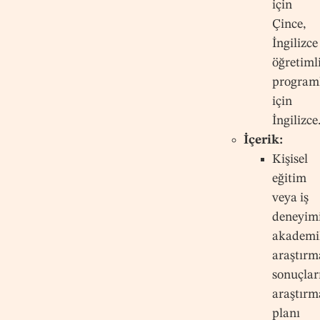
için
Çince,
İngilizce
öğretiml
program
için
İngilizce
İçerik:
Kişisel
eğitim
veya iş
deneyimi
akademi
araştırm
sonuçları
araştırm
planı