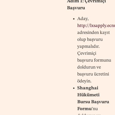
Adım 1: Çevrimiçi
Başvuru
Aday,
http://lxsapply.ecn
adresinden kayıt
olup başvuru
yapmalıdır.
Çevrimiçi
başvuru formunu
doldurun ve
başvuru ücretini
ödeyin.
Shanghai
Hükümeti
Bursu Başvuru
Formu
‘nu