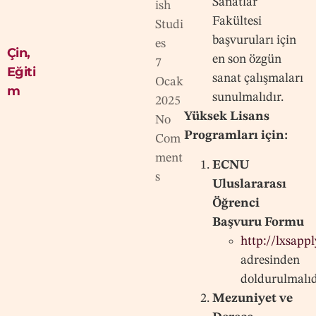
Sanatlar
ish
Fakültesi
Studi
başvuruları için
es
Çin
,
en son özgün
7
Eğiti
sanat çalışmaları
Ocak
m
sunulmalıdır.
2025
Yüksek Lisans
No
Programları için:
Com
ment
ECNU
s
Uluslararası
Öğrenci
Başvuru Formu
http://lxsapp
adresinden
doldurulmalıd
Mezuniyet ve