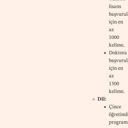
lisans
başvurul
için en
az
1000
kelime.
Doktora
başvurul
için en
az
1500
kelime.
Dil:
Çince
öğretiml
program