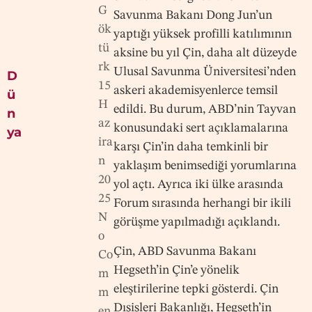
G
Savunma Bakanı Dong Jun’un
ök
yaptığı yüksek profilli katılımının
tü
aksine bu yıl Çin, daha alt düzeyde
rk
Ulusal Savunma Üniversitesi’nden
D
15
askeri akademisyenlerce temsil
ü
H
edildi. Bu durum, ABD’nin Tayvan
n
az
konusundaki sert açıklamalarına
ya
ira
karşı Çin’in daha temkinli bir
n
yaklaşım benimsediği yorumlarına
20
yol açtı. Ayrıca iki ülke arasında
25
Forum sırasında herhangi bir ikili
N
görüşme yapılmadığı açıklandı.
o
Çin, ABD Savunma Bakanı
Co
Hegseth’in Çin’e yönelik
m
eleştirilerine tepki gösterdi. Çin
m
Dışişleri Bakanlığı, Hegseth’in
en