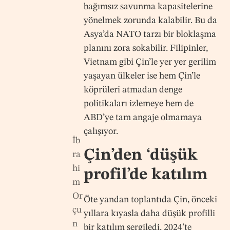
bağımsız savunma kapasitelerine
yönelmek zorunda kalabilir. Bu da
Asya’da NATO tarzı bir bloklaşma
planını zora sokabilir. Filipinler,
Vietnam gibi Çin’le yer yer gerilim
yaşayan ülkeler ise hem Çin’le
köprüleri atmadan denge
politikaları izlemeye hem de
ABD’ye tam angaje olmamaya
çalışıyor.
İb
Çin’den ‘düşük
ra
hi
profil’de katılım
m
Or
Öte yandan toplantıda Çin, önceki
çu
yıllara kıyasla daha düşük profilli
n
bir katılım sergiledi. 2024’te