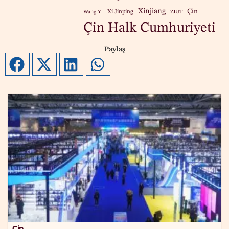
Xinjiang
Çin
Xi Jinping
Wang Yi
ZJUT
Çin Halk Cumhuriyeti
Paylaş
Çin