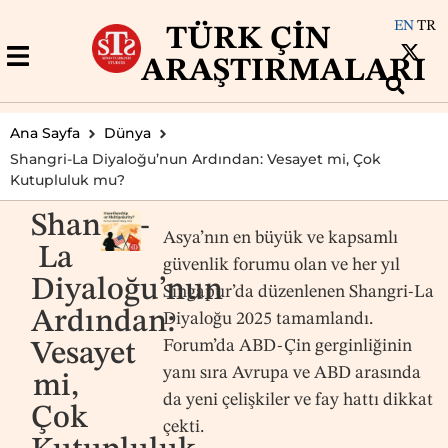
EN
TR
TÜRK ÇIN
ARAŞTIRMALARI
Ana Sayfa
Dünya
Shangri-La Diyaloğu’nun Ardından: Vesayet mi, Çok
Kutupluluk mu?
Shangri-
Asya’nın en büyük ve kapsamlı
La
güvenlik forumu olan ve her yıl
Diyaloğu’nun
Singapur’da düzenlenen Shangri-La
Ardından:
Diyaloğu 2025 tamamlandı.
Forum’da ABD-Çin gerginliğinin
Vesayet
yanı sıra Avrupa ve ABD arasında
mi,
da yeni çelişkiler ve fay hattı dikkat
Çok
çekti.