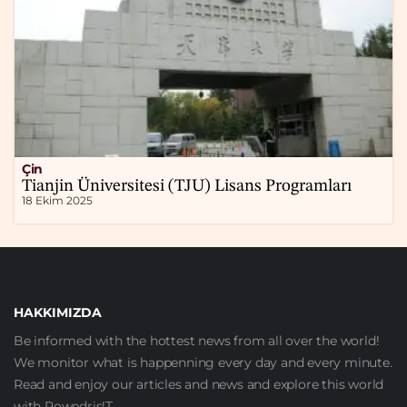
Çin
Tianjin Üniversitesi (TJU) Lisans Programları
18 Ekim 2025
HAKKIMIZDA
Be informed with the hottest news from all over the world!
We monitor what is happenning every day and every minute.
Read and enjoy our articles and news and explore this world
with Powedris!T