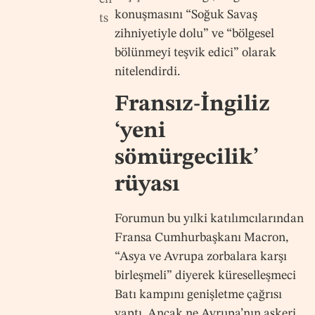
konuşmasını “Soğuk Savaş
ts
zihniyetiyle dolu” ve “bölgesel
bölünmeyi teşvik edici” olarak
nitelendirdi.
Fransız-İngiliz
‘yeni
sömürgecilik’
rüyası
Forumun bu yılki katılımcılarından
Fransa Cumhurbaşkanı Macron,
“Asya ve Avrupa zorbalara karşı
birleşmeli” diyerek küreselleşmeci
Batı kampını genişletme çağrısı
yaptı. Ancak ne Avrupa’nın askeri