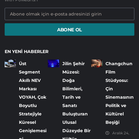
ABONE OL
EN YENI HABERLER
Üst
Jilin Şehir
Changchun
Segment
Müzesi:
Film
Akıllı NEV
Doğa
Stüdyosu:
Markası
Bilimleri,
Çin
VOYAH, Çok
Tarih ve
Sinemasının
Boyutlu
Sanatı
Politik ve
Stratejiyle
Buluşturan
Kültürel
Küresel
Ulusal
Beşiği
Genişlemesi
Düzeyde Bir
Aralık 24,