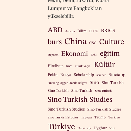
Pekin, Delhi, Jakarta, Kuala
Lumpur ve Bangkok’tan
yükselebilir.
ABD
BRICS
Bilim
BLCU
Avrupa
China
burs
Culture
CSC
eğitim
Ekonomi
Deprem
Erhu
Kültür
Hindistan
Kore
kuşak ve yol
Sinciang
Pekin
Rusya
Scholarship
science
Sino
Sino Turkish
Sinciang Uygur Ozerk Bolgesi
Sino Turkish
Sino Turkish
Sino Turkish
Sino Turkish Studies
Sino Turkish Studies
Sino Turkish Studies
Trump
Sino Turkish Studies
Tayvan
Turkiye
Türkiye
Uyghur
University
Vize